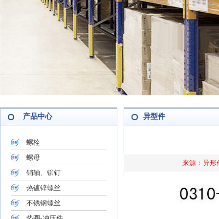
产品中心
异型件
螺栓
螺母
来源：异形件厂
销轴、铆钉
热镀锌螺丝
不锈钢螺丝
垫圈-冲压件