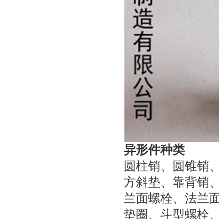
异形件种类
圆柱销、圆锥销
方斜垫、靠背销
兰面螺栓、法兰
垫圈、斗型螺栓